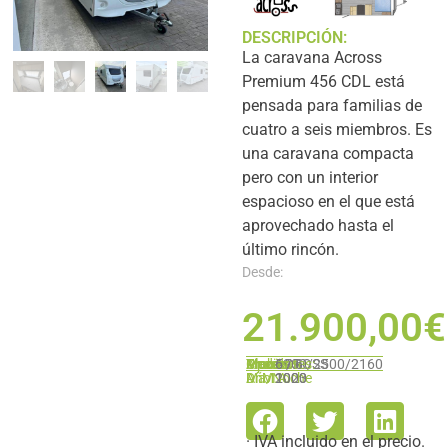
DESCRIPCIÓN:
La caravana Across
Premium 456 CDL está
pensada para familias de
cuatro a seis miembros. Es
una caravana compacta
pero con un interior
espacioso en el que está
aprovechado hasta el
último rincón.
Desde:
21.900,00
€
Marca:
Chasis:
Medidas:
Ambientes:
Tipo:
Plazas
ACROSS
-
5900/2500/2160
-
-
6 / 6
Día/Noche
M.M.A.
Año:
1000
2023
· IVA incluido en el precio.