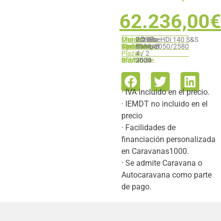
62.236,00
Marca:
Chasis:
Motor.
PÖSSL
Citroën
2.2 BlueHDi 140 S&S
Medidas:
Ambientes:
Tipo:
Cambios
Manual
5998/2050/2580
-
Camper
6
:
Plazas
4 / 2
Día/Noche
M.M.A.
Año:
3500
2024
· IVA incluido en el precio.
· IEMDT no incluido en el
precio
· Facilidades de
financiación personalizada
en Caravanas1000.
· Se admite Caravana o
Autocaravana como parte
de pago.