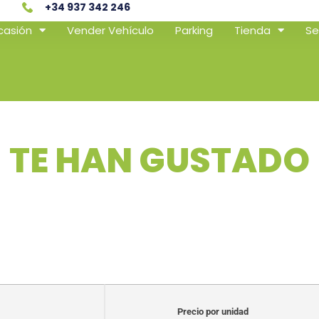
+34 937 342 246
casión
Vender Vehículo
Parking
Tienda
Se
TE HAN GUSTADO
Precio por unidad