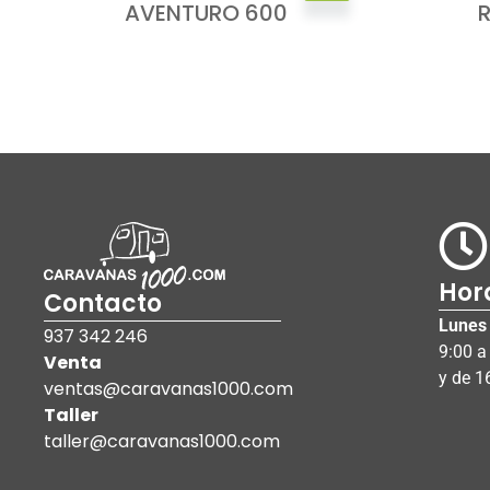
AVENTURO 600
Hor
Contacto
Lunes 
937 342 246
9:00 a
Venta
y de 1
ventas@caravanas1000.com
Taller
taller@caravanas1000.com