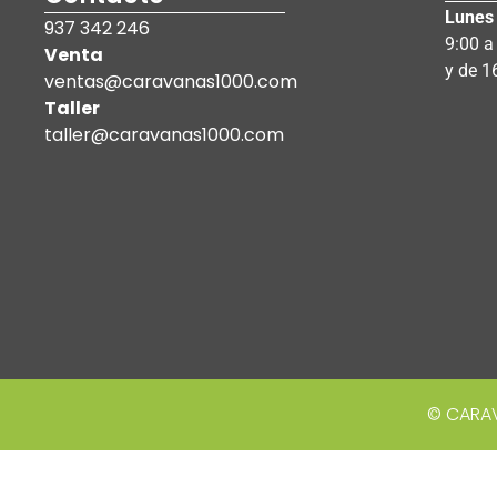
Lunes 
937 342 246
9:00 a
Venta
y de 1
ventas@caravanas1000.com
Taller
taller@caravanas1000.com
© CARAV